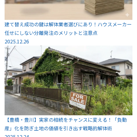
建て替え成功の鍵は解体業者選びにあり！ハウスメーカー
任せにしない分離発注のメリットと注意点
2025.12.26
【豊橋・豊川】実家の相続をチャンスに変える！「負動
産」化を防ぎ土地の価値を引き出す戦略的解体術
2025.12.24