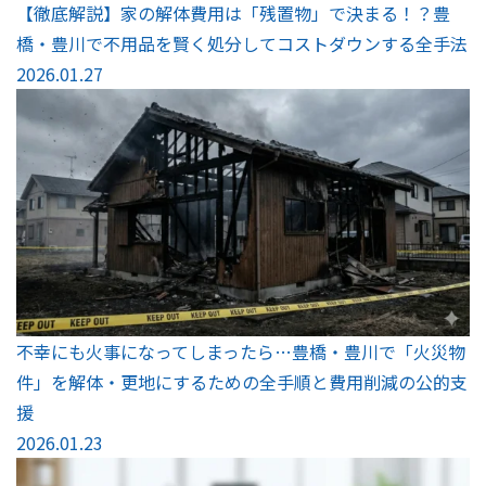
【徹底解説】家の解体費用は「残置物」で決まる！？豊
橋・豊川で不用品を賢く処分してコストダウンする全手法
2026.01.27
不幸にも火事になってしまったら…豊橋・豊川で「火災物
件」を解体・更地にするための全手順と費用削減の公的支
援
2026.01.23