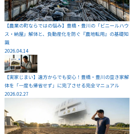
【農業の町ならではの悩み】豊橋・豊川の「ビニールハウ
ス・納屋」解体と、負動産化を防ぐ『農地転用』の基礎知
識
2026.04.14
【実家じまい】遠方からでも安心！豊橋・豊川の空き家解
体を「一度も帰省せず」に完了させる完全マニュアル
2026.02.27