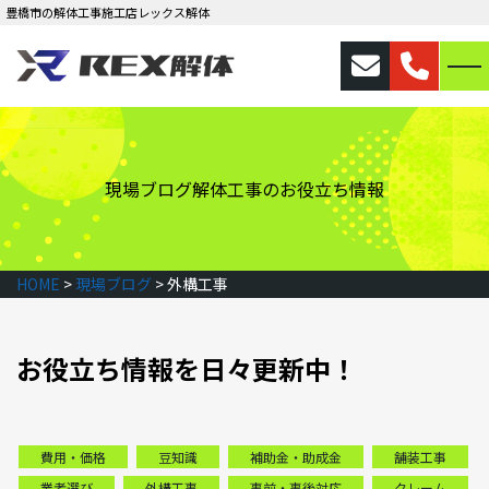
豊橋市の解体工事施工店レックス解体
現場ブログ
解体工事のお役立ち情報
HOME
>
現場ブログ
>
外構工事
お役立ち情報を日々更新中！
費用・価格
豆知識
補助金・助成金
舗装工事
業者選び
外構工事
事前・事後対応
クレーム